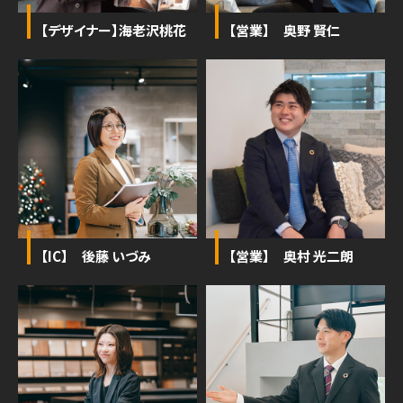
【デザイナー】海老沢桃花
【営業】 奥野 賢仁
【IC】 後藤 いづみ
【営業】 奥村 光二朗