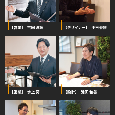
【営業】 吉田 洋輝
【デザイナー】 小玉泰雅
【営業】 水上 葵
【設計】 池田 和善