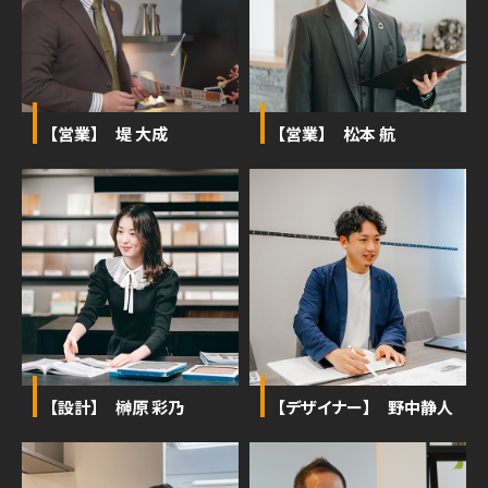
【営業】 堤 大成
【営業】 松本 航
【設計】 榊原 彩乃
【デザイナー】 野中静人