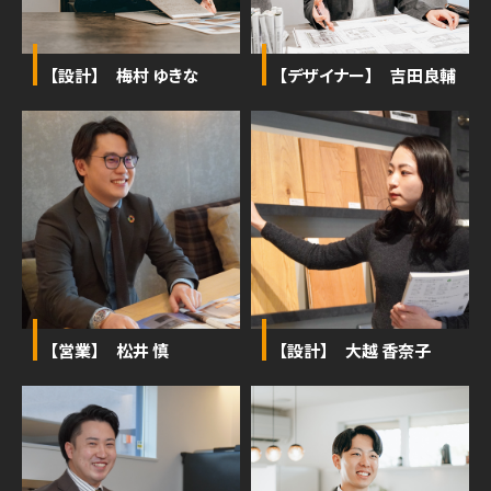
【設計】 梅村 ゆきな
【デザイナー】 吉田良輔
【営業】 松井 慎
【設計】 大越 香奈子