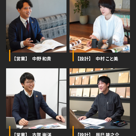
【営業】 中野 和貴
【設計】 中村 こと美
【営業】 古賀 崇洋
【設計】 辰巳 隆之介