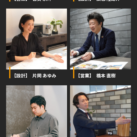
【設計】 片岡 あゆみ
【営業】 橋本 直樹