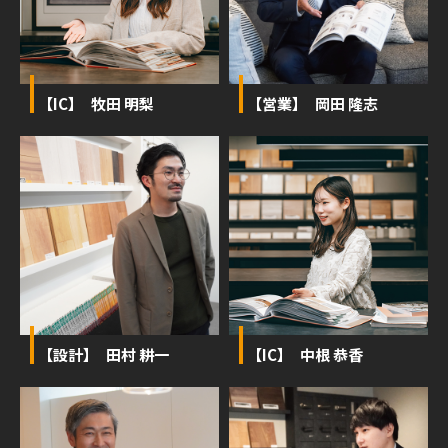
【IC】 牧田 明梨
【営業】 岡田 隆志
【設計】 田村 耕一
【IC】 中根 恭香