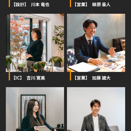
【設計】 川本 竜也
【営業】 柳原 豪人
【IC】 吉川 寛美
【営業】 加藤 雄大