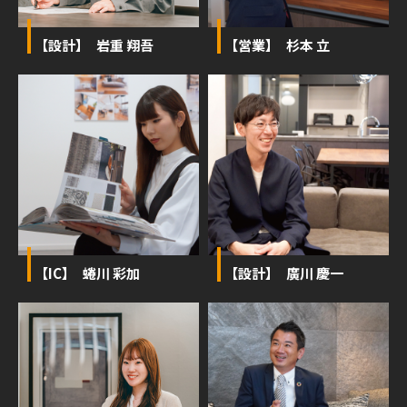
【設計】 岩重 翔吾
【営業】 杉本 立
【IC】 蜷川 彩加
【設計】 廣川 慶一