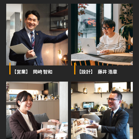
【営業】 岡﨑 智和
【設計】 藤井 浩章