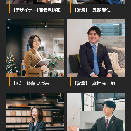
【デザイナー】海老沢桃花
【営業】 奥野 賢仁
【IC】 後藤 いづみ
【営業】 奥村 光二朗