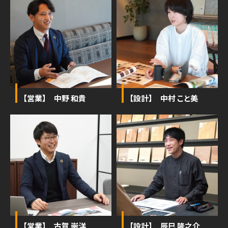
【営業】 中野 和貴
【設計】 中村 こと美
【営業】 古賀 崇洋
【設計】 辰巳 隆之介