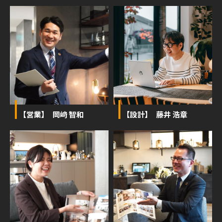
【営業】 岡﨑 智和
【設計】 藤井 浩章