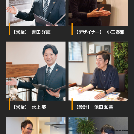
【営業】 吉田 洋輝
【デザイナー】 小玉泰雅
【営業】 水上 葵
【設計】 池田 和善