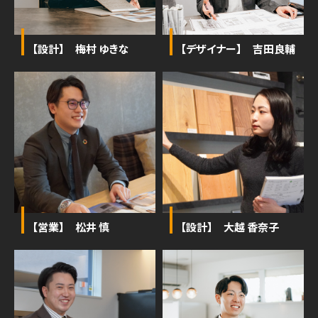
【設計】 梅村 ゆきな
【デザイナー】 吉田良輔
【営業】 松井 慎
【設計】 大越 香奈子