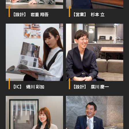
【設計】 岩重 翔吾
【営業】 杉本 立
【IC】 蜷川 彩加
【設計】 廣川 慶一