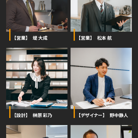
【営業】 堤 大成
【営業】 松本 航
【設計】 榊原 彩乃
【デザイナー】 野中静人