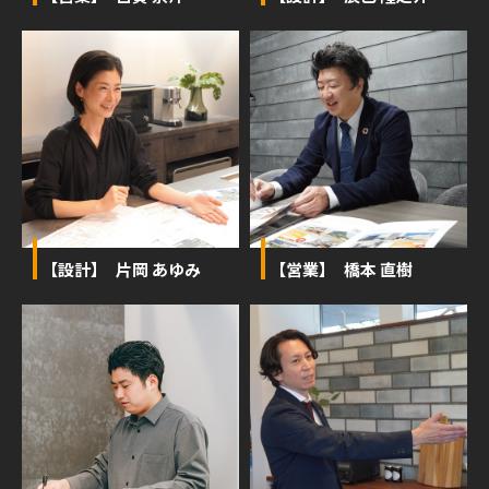
【設計】 片岡 あゆみ
【営業】 橋本 直樹