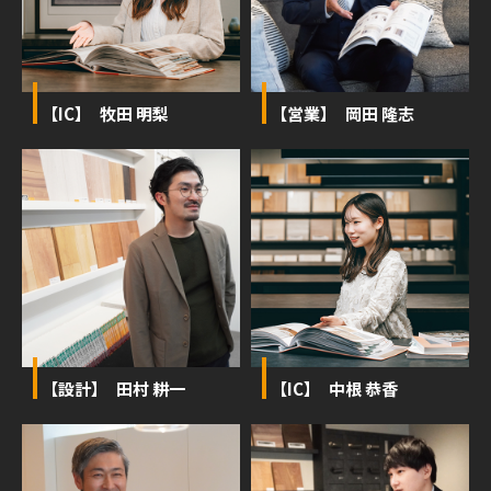
【IC】 牧田 明梨
【営業】 岡田 隆志
【設計】 田村 耕一
【IC】 中根 恭香