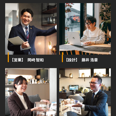
【営業】 岡﨑 智和
【設計】 藤井 浩章