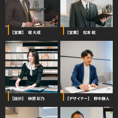
【営業】 堤 大成
【営業】 松本 航
【設計】 榊原 彩乃
【デザイナー】 野中静人