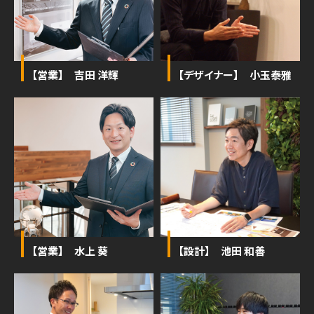
【営業】 吉田 洋輝
【デザイナー】 小玉泰雅
【営業】 水上 葵
【設計】 池田 和善