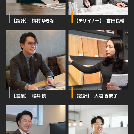
【設計】 梅村 ゆきな
【デザイナー】 吉田良輔
【営業】 松井 慎
【設計】 大越 香奈子