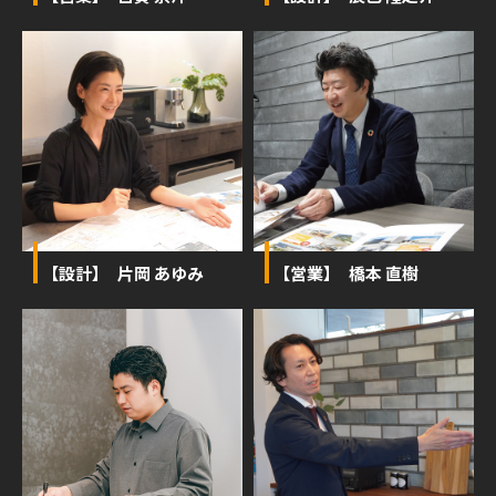
【設計】 片岡 あゆみ
【営業】 橋本 直樹