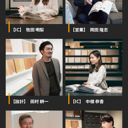
【IC】 牧田 明梨
【営業】 岡田 隆志
【設計】 田村 耕一
【IC】 中根 恭香