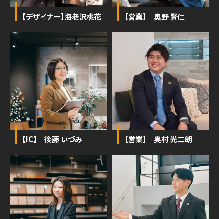
【デザイナー】海老沢桃花
【営業】 奥野 賢仁
【IC】 後藤 いづみ
【営業】 奥村 光二朗