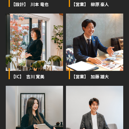
【設計】 川本 竜也
【営業】 柳原 豪人
【IC】 吉川 寛美
【営業】 加藤 雄大