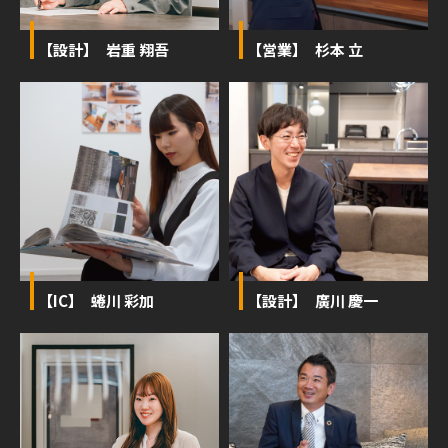
【設計】 岩重 翔吾
【営業】 杉本 立
【IC】 蜷川 彩加
【設計】 廣川 慶一