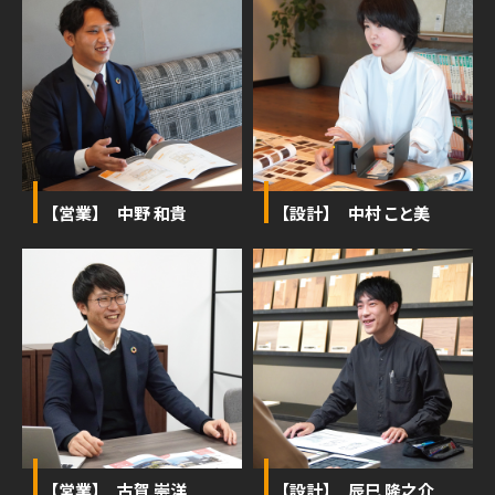
【営業】 中野 和貴
【設計】 中村 こと美
【営業】 古賀 崇洋
【設計】 辰巳 隆之介