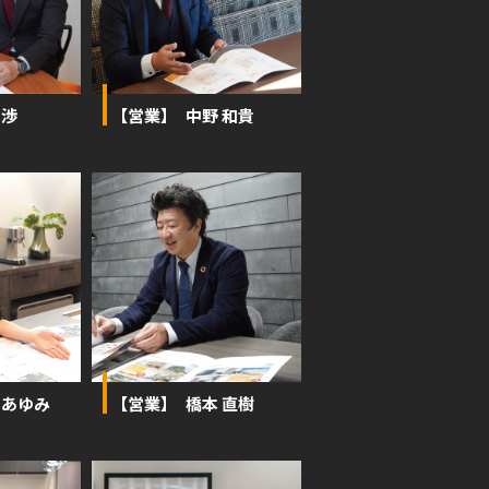
 渉
【営業】 中野 和貴
 あゆみ
【営業】 橋本 直樹