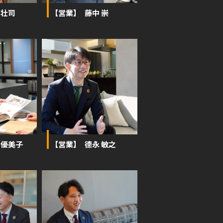
 壮司
【営業】 藤中 崇
 優美子
【営業】 德永 敏之