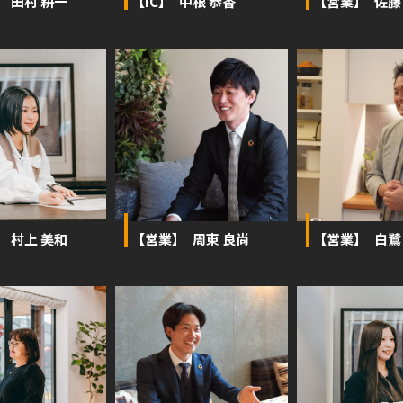
】 田村 耕一
【IC】 中根 恭香
【営業】 佐藤
】 村上 美和
【営業】 周東 良尚
【営業】 白鷺