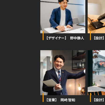
【デザイナー】 野中静人
【設計】
【営業】 岡﨑 智和
【設計