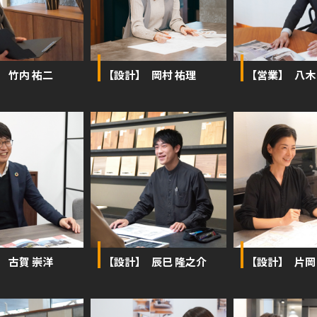
】 竹内 祐二
【設計】 岡村 祐理
【営業】 八木
】 古賀 崇洋
【設計】 辰巳 隆之介
【設計】 片岡