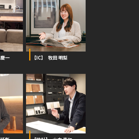
 慶一
【IC】 牧田 明梨