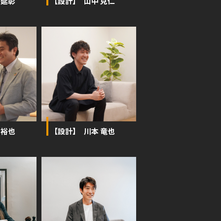
 延彰
【設計】 山中 克仁
 裕也
【設計】 川本 竜也