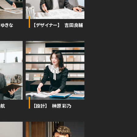
 ゆきな
【デザイナー】 吉田良輔
 航
【設計】 榊原 彩乃