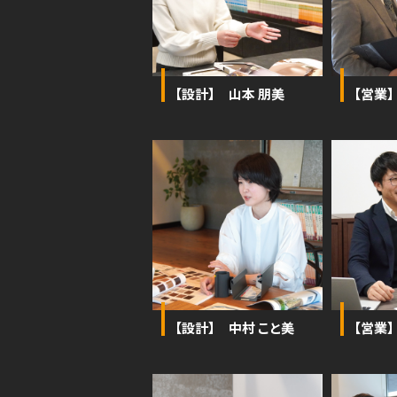
【設計】 山本 朋美
【営業
【設計】 中村 こと美
【営業