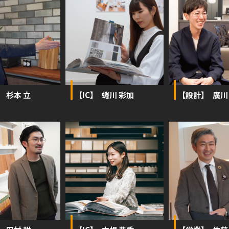
 杉本 立
【IC】 蜷川 彩加
【設計】 廣川