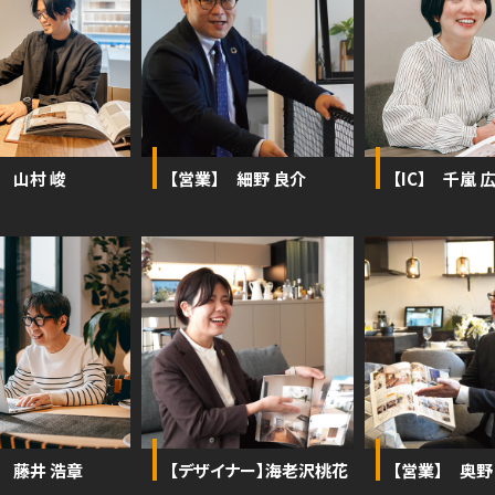
 山村 峻
【営業】 細野 良介
【IC】 千嵐 
】 藤井 浩章
【デザイナー】海老沢桃花
【営業】 奥野