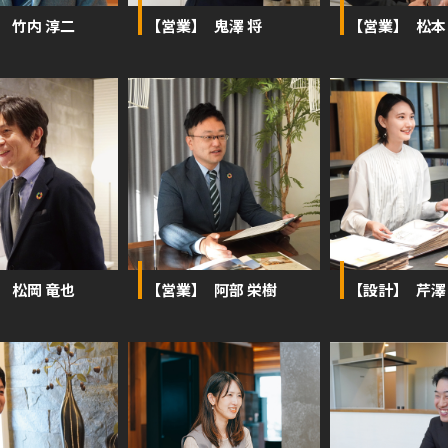
】 竹内 淳二
【営業】 鬼澤 将
【営業】 松本
】 松岡 竜也
【営業】 阿部 栄樹
【設計】 芹澤