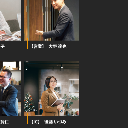
広子
【営業】 大野 達也
 賢仁
【IC】 後藤 いづみ