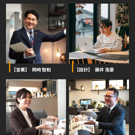
【営業】 岡﨑 智和
【設計】 藤井 浩章