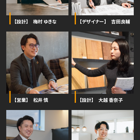
【設計】 梅村 ゆきな
【デザイナー】 吉田良輔
【営業】 松井 慎
【設計】 大越 香奈子