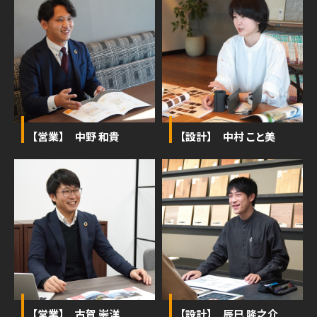
【営業】 中野 和貴
【設計】 中村 こと美
【営業】 古賀 崇洋
【設計】 辰巳 隆之介