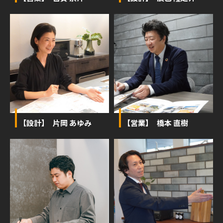
【設計】 片岡 あゆみ
【営業】 橋本 直樹