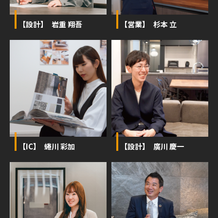
【設計】 岩重 翔吾
【営業】 杉本 立
【IC】 蜷川 彩加
【設計】 廣川 慶一