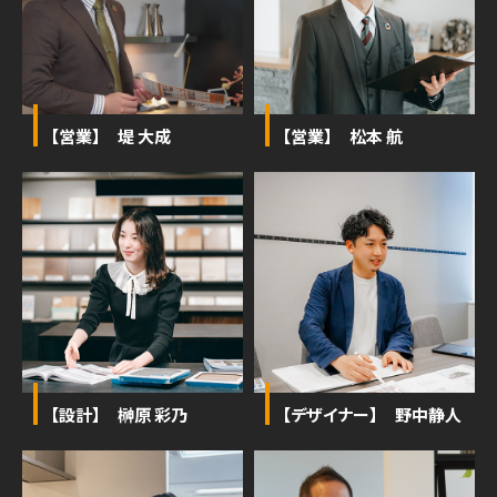
【営業】 堤 大成
【営業】 松本 航
【設計】 榊原 彩乃
【デザイナー】 野中静人