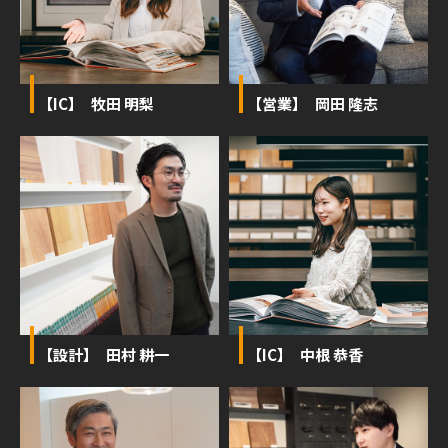
【IC】 牧田 明梨
【営業】 岡田 隆志
【設計】 田村 耕一
【IC】 中根 恭香