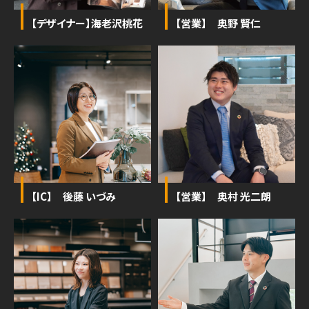
【デザイナー】海老沢桃花
【営業】 奥野 賢仁
【IC】 後藤 いづみ
【営業】 奥村 光二朗