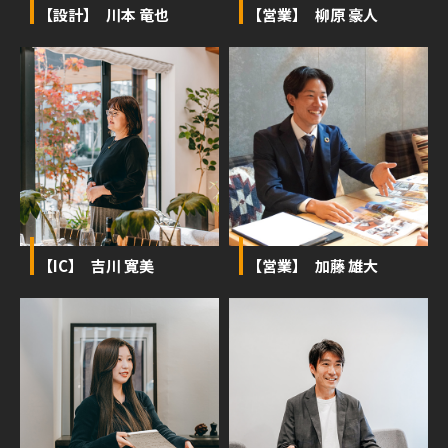
【設計】 川本 竜也
【営業】 柳原 豪人
【IC】 吉川 寛美
【営業】 加藤 雄大