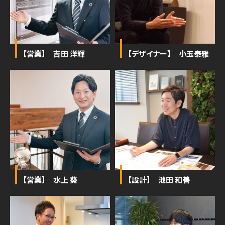
【営業】 吉田 洋輝
【デザイナー】 小玉泰雅
【営業】 水上 葵
【設計】 池田 和善