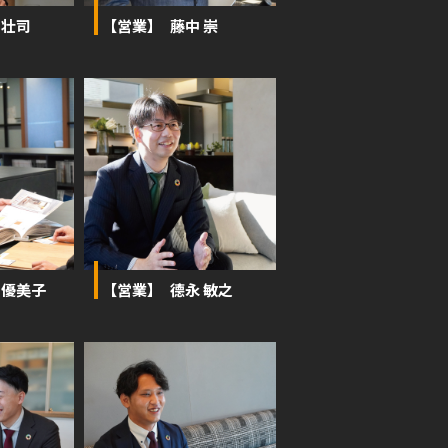
 壮司
【営業】 藤中 崇
 優美子
【営業】 德永 敏之