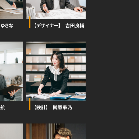
 ゆきな
【デザイナー】 吉田良輔
 航
【設計】 榊原 彩乃