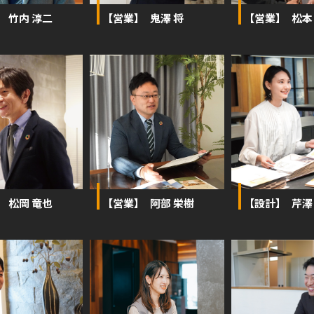
】 竹内 淳二
【営業】 鬼澤 将
【営業】 松本
】 松岡 竜也
【営業】 阿部 栄樹
【設計】 芹澤