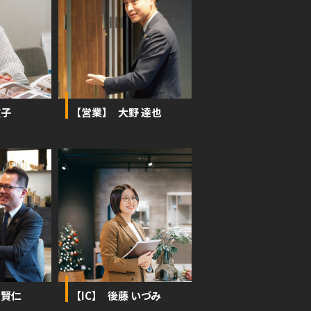
広子
【営業】 大野 達也
 賢仁
【IC】 後藤 いづみ