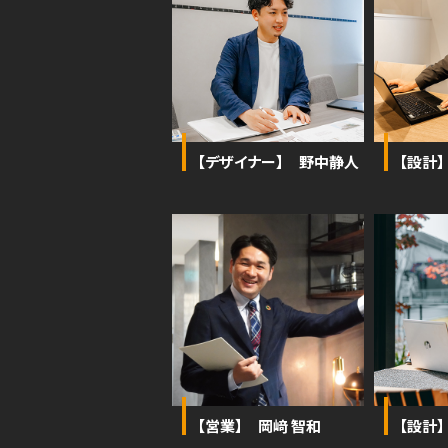
【デザイナー】 野中静人
【設計】
【営業】 岡﨑 智和
【設計