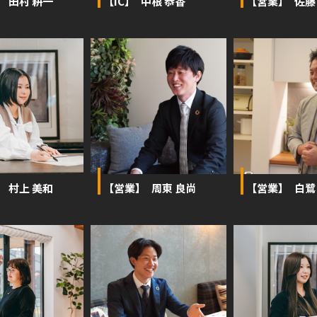
】 田村 耕一
【IC】 中根 恭香
【営業】 佐藤
】 村上 美和
【営業】 周東 良尚
【営業】 白鷺