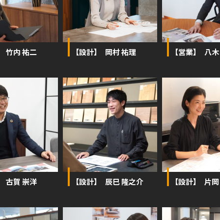
】 竹内 祐二
【設計】 岡村 祐理
【営業】 八木
】 古賀 崇洋
【設計】 辰巳 隆之介
【設計】 片岡