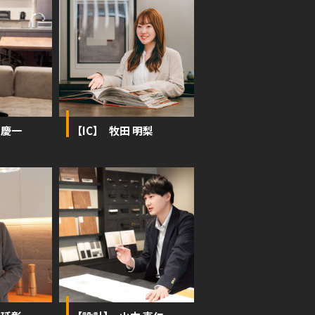
 慶一
【IC】 牧田 明梨