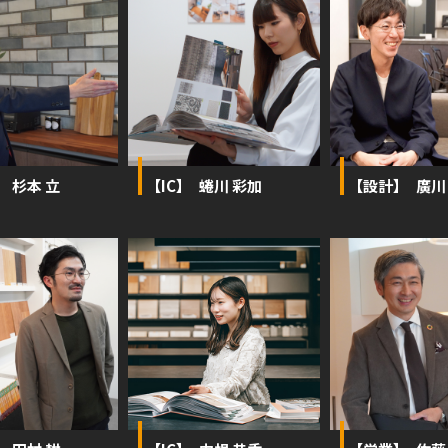
 杉本 立
【IC】 蜷川 彩加
【設計】 廣川