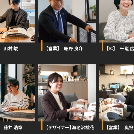
 山村 峻
【営業】 細野 良介
【IC】 千嵐 
】 藤井 浩章
【デザイナー】海老沢桃花
【営業】 奥野