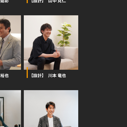
 延彰
【設計】 山中 克仁
 裕也
【設計】 川本 竜也