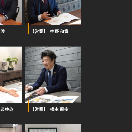
 渉
【営業】 中野 和貴
 あゆみ
【営業】 橋本 直樹