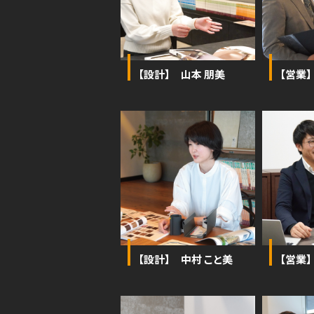
【設計】 山本 朋美
【営業
【設計】 中村 こと美
【営業