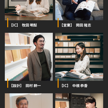
【IC】 牧田 明梨
【営業】 岡田 隆志
【設計】 田村 耕一
【IC】 中根 恭香