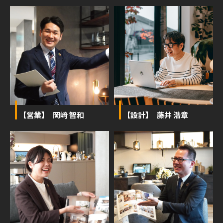
【営業】 岡﨑 智和
【設計】 藤井 浩章