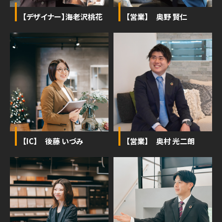
【デザイナー】海老沢桃花
【営業】 奥野 賢仁
【IC】 後藤 いづみ
【営業】 奥村 光二朗