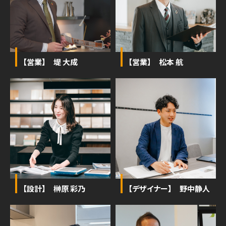
【営業】 堤 大成
【営業】 松本 航
【設計】 榊原 彩乃
【デザイナー】 野中静人