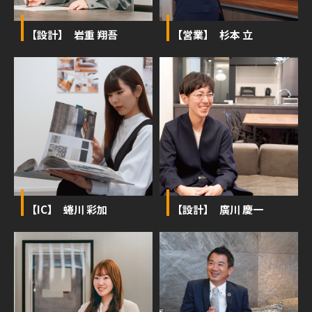
【設計】 岩重 翔吾
【営業】 杉本 立
【IC】 蜷川 彩加
【設計】 廣川 慶一