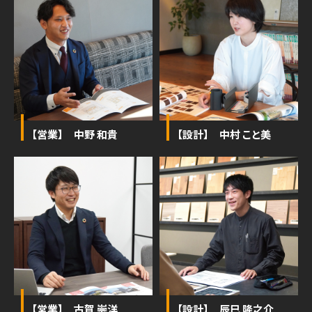
【営業】 中野 和貴
【設計】 中村 こと美
【営業】 古賀 崇洋
【設計】 辰巳 隆之介