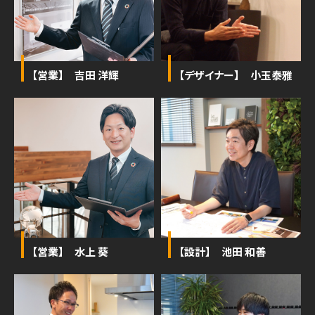
【営業】 吉田 洋輝
【デザイナー】 小玉泰雅
【営業】 水上 葵
【設計】 池田 和善