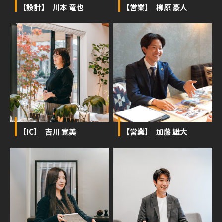
【設計】 川本 竜也
【営業】 柳原 豪人
【IC】 吉川 寛美
【営業】 加藤 雄大