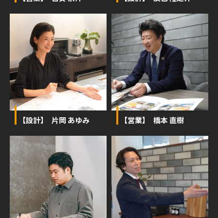
【設計】 片岡 あゆみ
【営業】 橋本 直樹