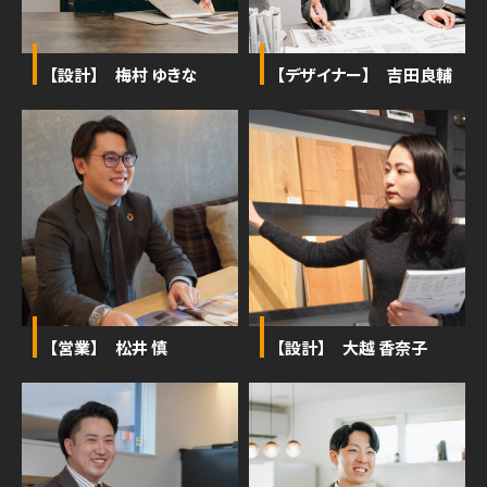
【設計】 梅村 ゆきな
【デザイナー】 吉田良輔
【営業】 松井 慎
【設計】 大越 香奈子