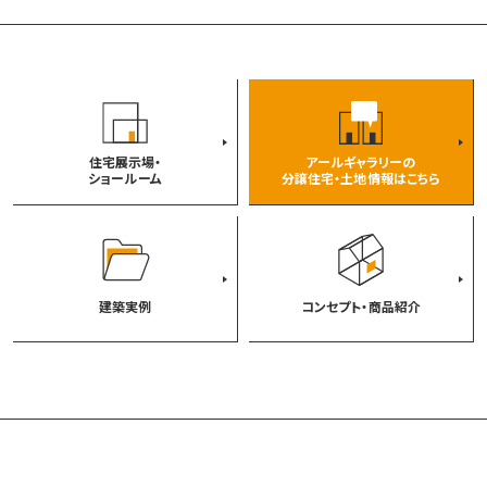
者に開示することはありません。
・お客様の同意がある場合。
・当社と個人情報に関する機密保持契約を締結してい
る業務委託先会社に対して、業務の達成に必要な範囲
内で個人情報の取扱を預託する場合。
・統計的なデータとして、お客様個人を識別できない状
住宅展示場・
アールギャラリーの
ショールーム
分譲住宅・土地情報はこちら
態に加工した場合。
・法令等により開示を求められた場合。
●個人情報の開示、訂正、削除について
当社は、お客様の個人情報をできるだけ正確かつ最新
の内容で管理します。お客様からお申し出があったとき
建築実例
コンセプト・商品紹介
は、登録情報の開示を行います。
また、内容が正確でないなどのお申し出があったとき
は、その内容を確認し必要に応じて登録情報の追加・変
更・訂正または削除等を行います。詳細に関しては、この
記述の下方にある問い合わせ先へご連絡ください。
●個人情報のセキュリティについて