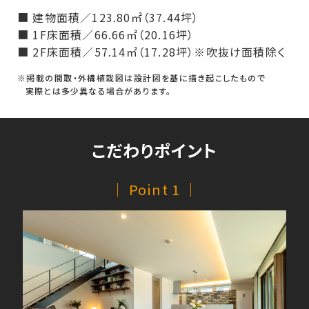
■ 建物面積／123.80㎡（37.44坪）
■ 1F床面積／66.66㎡（20.16坪）
■ 2F床面積／57.14㎡（17.28坪）
※吹抜け面積除く
※掲載の間取・外構植栽図は設計図を基に描き起こしたもので
実際とは多少異なる場合があります。
こだわりポイント
｜ Point 1 ｜