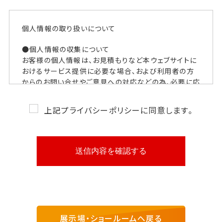
個人情報の取り扱いについて
●個人情報の収集について
お客様の個人情報は、お見積もりなど本ウェブサイトに
おけるサービス提供に必要な場合、および利用者の方
からのお問い合せやご意見への対応などの為、必要に応
じて個人情報のご提供をお願いしております。
上記プライバシーポリシーに同意します。
●個人情報の利用について
お客様にご提供いただいた個人情報は、明示した利用
目的のために利用し、お客様の同意なく利用目的以外
に利用することはありません。
●個人情報の提供について
ご提供いただきました個人情報は、次の場合を除き第三
者に開示することはありません。
・お客様の同意がある場合。
展示場・ショールームへ戻る
・当社と個人情報に関する機密保持契約を締結してい