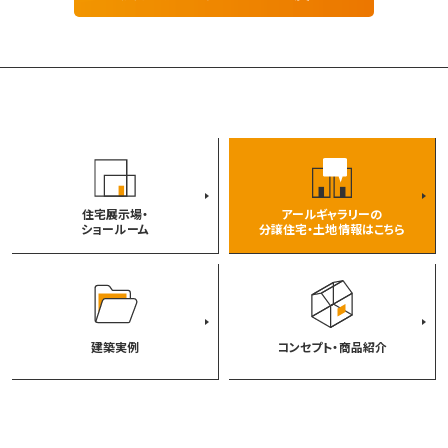
る業務委託先会社に対して、業務の達成に必要な範囲
内で個人情報の取扱を預託する場合。
・統計的なデータとして、お客様個人を識別できない状
態に加工した場合。
・法令等により開示を求められた場合。
●個人情報の開示、訂正、削除について
当社は、お客様の個人情報をできるだけ正確かつ最新
の内容で管理します。お客様からお申し出があったとき
住宅展示場・
アールギャラリーの
は、登録情報の開示を行います。
ショールーム
分譲住宅・土地情報はこちら
また、内容が正確でないなどのお申し出があったとき
は、その内容を確認し必要に応じて登録情報の追加・変
更・訂正または削除等を行います。詳細に関しては、この
記述の下方にある問い合わせ先へご連絡ください。
●個人情報のセキュリティについて
建築実例
コンセプト・商品紹介
ご提供いただきましたお客様の個人情報は当社所定の
管理基準に基づき厳重に管理し、紛失、破壊、改ざん、及
び漏洩等の防止策を講じます。