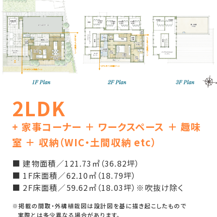
2LDK
+ 家事コーナー ＋ ワークスペース ＋ 趣味
室 ＋ 収納（WIC・土間収納 etc）
■ 建物面積／121.73㎡（36.82坪）
■ 1F床面積／62.10㎡（18.79坪）
■ 2F床面積／59.62㎡（18.03坪）
※吹抜け除く
※掲載の間取・外構植栽図は設計図を基に描き起こしたもので
実際とは多少異なる場合があります。