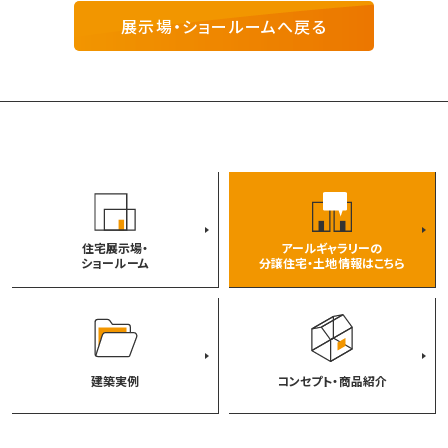
・お客様の同意がある場合。
展示場・ショールームへ戻る
・当社と個人情報に関する機密保持契約を締結してい
る業務委託先会社に対して、業務の達成に必要な範囲
内で個人情報の取扱を預託する場合。
・統計的なデータとして、お客様個人を識別できない状
態に加工した場合。
・法令等により開示を求められた場合。
●個人情報の開示、訂正、削除について
当社は、お客様の個人情報をできるだけ正確かつ最新
の内容で管理します。お客様からお申し出があったとき
住宅展示場・
アールギャラリーの
は、登録情報の開示を行います。
ショールーム
分譲住宅・土地情報はこちら
また、内容が正確でないなどのお申し出があったとき
は、その内容を確認し必要に応じて登録情報の追加・変
更・訂正または削除等を行います。詳細に関しては、この
記述の下方にある問い合わせ先へご連絡ください。
●個人情報のセキュリティについて
建築実例
コンセプト・商品紹介
ご提供いただきましたお客様の個人情報は当社所定の
管理基準に基づき厳重に管理し、紛失、破壊、改ざん、及
び漏洩等の防止策を講じます。