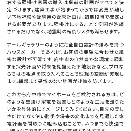
右する壁掛け家電の導入は事前の計画がすべてを決
定づけます。建築工事が始まってからでは変更が難し
い下地補強や配線用の配管計画は、初期段階で確定さ
せる必要があります。壁掛けにすることで空間が洗練
されるだけでなく、地震時の転倒リスクも減らせます。
アールギャラリーのように完全自由設計の強みを持つ
ハウスメーカーであれば、お客様の要望に合わせた緻
密な設計が可能です。府中市の自然豊かな環境に調和
する採光計画や将来を見据えた下地設計など、プロな
らではの視点を取り入れることで理想の空間が実現し
ます。細部まで妥協のない計画が後悔を防ぎます。
これから府中市でマイホームをご検討される方は、ど
のような壁掛け家電を設置しどのような生活を送りた
いかを具体的にイメージしてみてください。目先の美し
さだけでなく使い勝手や将来の変化までを見通した家
電計画を間取りに組み込むことで、いつまでも快適で
リラックスできる注文住宅が完成するはずです。