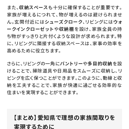
また、
収納スペース
も十分に確保することが重要です。
家族が増えるにつれて、物が増えるのは避けられませ
ん。玄関付近には
シューズクローク
、リビングには
ウォ
ークインクローゼット
や
収納棚
を設け、家族全員の持
ち物がすっきりと片付くような設計が求められます。特
に、リビングに隣接する収納スペースは、家事の効率を
高めるために役立ちます。
さらに、リビングの一角に
パントリー
や
多目的収納
を設
けることで、掃除道具や日用品をスムーズに収納し、リ
ビングを広く保つことができます。このように、動線と収
納を工夫することで、家族が快適に過ごせる効率的な
住まいを実現することができます。
【まとめ】愛知県で理想の家族間取りを
実現するために