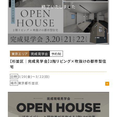
東京エリア
完成見学会
予約制
【杉並区｜完成見学会】2階リビング×吹抜けの都市型住
宅
日時
3/20(金)〜
3/22(日)
場所
東京都杉並区