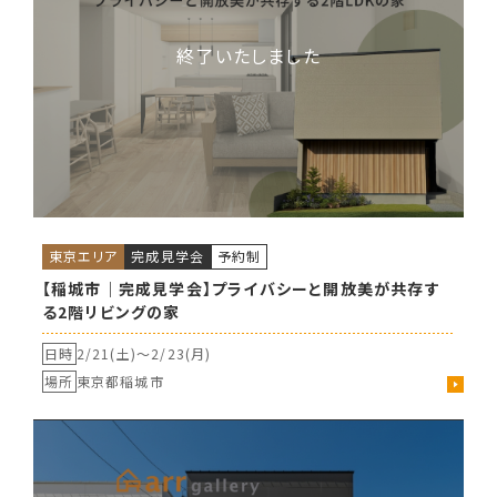
東京エリア
完成見学会
予約制
【稲城市｜完成見学会】プライバシーと開放美が共存す
る2階リビングの家
日時
2/21(土)〜
2/23(月)
場所
東京都稲城市