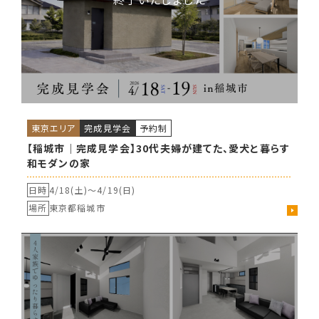
東京エリア
完成見学会
予約制
【稲城市｜完成見学会】30代夫婦が建てた、愛犬と暮らす
和モダンの家
日時
4/18(土)〜
4/19(日)
場所
東京都稲城市