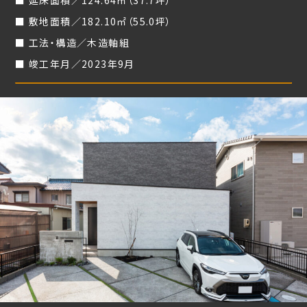
延床面積／124.64㎡（37.7坪）
敷地面積／182.10㎡（55.0坪）
工法・構造／木造軸組
竣工年月／2023年9月