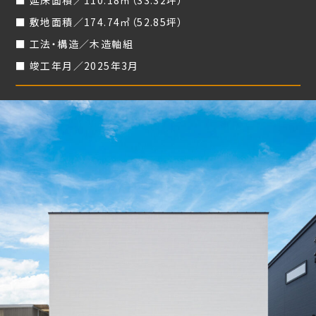
延床面積／110.18㎡（33.32坪）
敷地面積／174.74㎡（52.85坪）
工法・構造／木造軸組
竣工年月／2025年3月