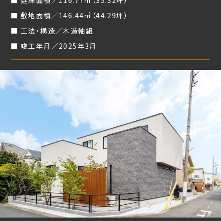
延床面積／116.77㎡（35.32坪）
敷地面積／146.44㎡（44.29坪）
工法・構造／木造軸組
竣工年月／2025年3月