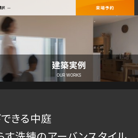
来場予約
選択
建築実例
OUR WORKS
びできる中庭
らす洗練のアーバンスタイル