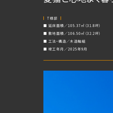
T様邸
延床面積／105.37㎡（31.8坪）
敷地面積／106.50㎡（32.2坪）
工法・構造／木造軸組
竣工年月／2025年9月