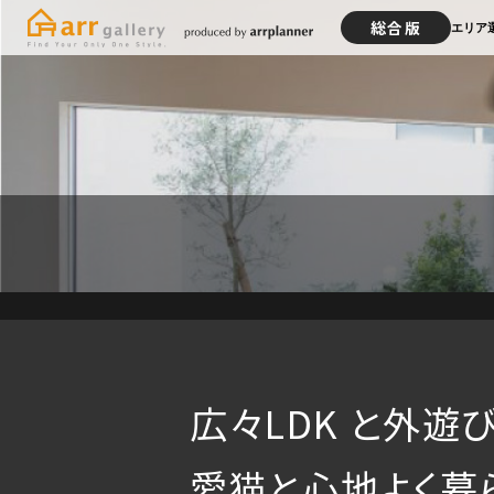
総合版
エリア
広々LDK と外遊
愛猫と心地よく暮