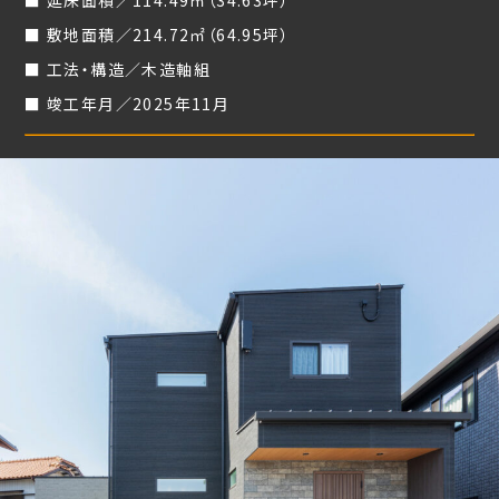
延床面積／114.49㎡（34.63坪）
敷地面積／214.72㎡（64.95坪）
工法・構造／木造軸組
竣工年月／2025年11月