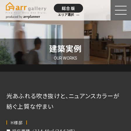
総合版
エリア選択
建築実例
OUR WORKS
光あふれる吹き抜けと、ニュアンスカラーが
紡ぐ上質な佇まい
H様邸