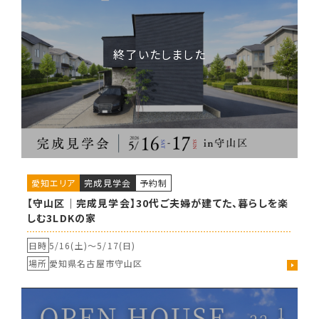
愛知エリア
完成見学会
予約制
【守山区｜完成見学会】30代ご夫婦が建てた、暮らしを楽
しむ3LDKの家
日時
5/16(土)〜
5/17(日)
場所
愛知県名古屋市守山区