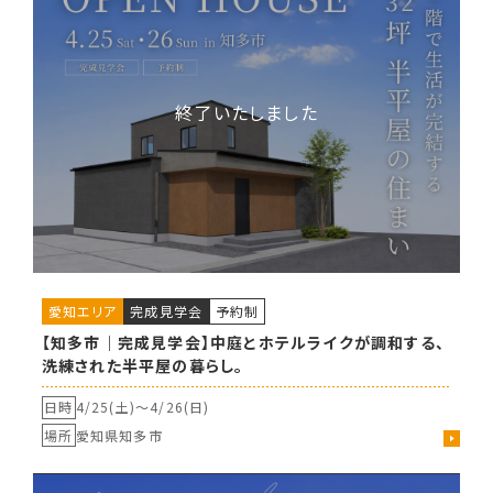
愛知エリア
完成見学会
予約制
【知多市｜完成見学会】中庭とホテルライクが調和する、
洗練された半平屋の暮らし。
日時
4/25(土)〜
4/26(日)
場所
愛知県知多市