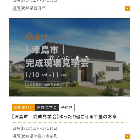
場所
愛知県豊田市
愛知エリア
完成見学会
予約制
【津島市｜完成見学会】ゆったり過ごせる平屋のお家
日時
1/10(土)〜
1/11(日)
場所
愛知県津島市寺前町