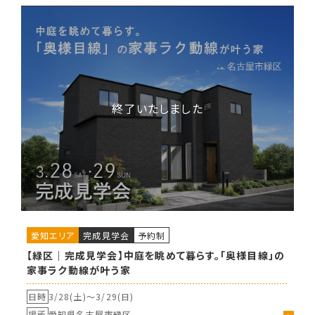
愛知エリア
完成見学会
予約制
【緑区｜完成見学会】中庭を眺めて暮らす。「奥様目線」の
家事ラク動線が叶う家
日時
3/28(土)〜
3/29(日)
場所
愛知県名古屋市緑区