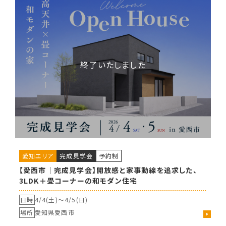
愛知エリア
完成見学会
予約制
【愛西市｜完成見学会】開放感と家事動線を追求した、
3LDK＋畳コーナーの和モダン住宅
日時
4/4(土)〜
4/5(日)
場所
愛知県愛西市