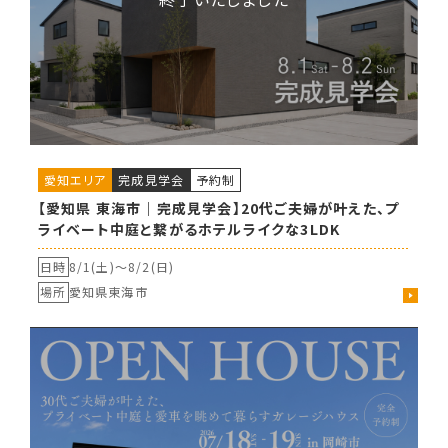
愛知エリア
完成見学会
予約制
【愛知県 東海市｜完成見学会】20代ご夫婦が叶えた、プ
ライベート中庭と繋がるホテルライクな3LDK
日時
8/1(土)〜
8/2(日)
場所
愛知県東海市