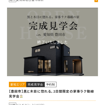
愛知エリア
完成見学会
予約制
【豊田市】黒と木目に惚れる。2日間限定の家事ラク動線
見学会
日時
2/14(土)〜
2/15(日)