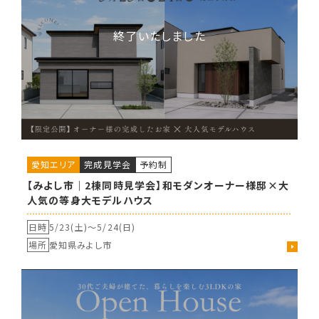
愛知エリア
完成見学会
予約制
【みよし市｜2棟同時見学会】和モダンオーナー様邸×大
人気の等身大モデルハウス
日時
5/23(土)〜
5/24(日)
場所
愛知県みよし市