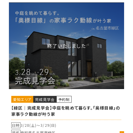
愛知エリア
完成見学会
予約制
【緑区｜完成見学会】中庭を眺めて暮らす。「奥様目線」の
家事ラク動線が叶う家
日時
3/28(土)〜
3/29(日)
場所
愛知県名古屋市緑区