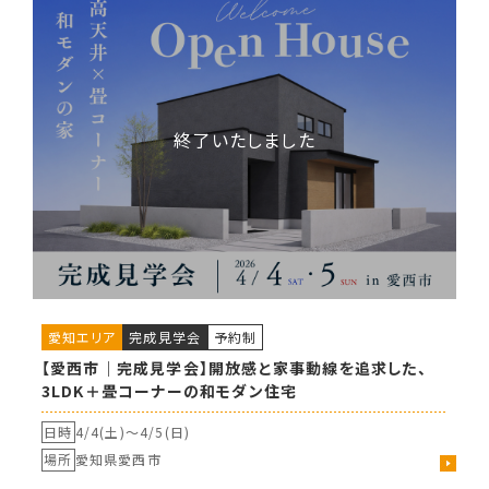
愛知エリア
完成見学会
予約制
【愛西市｜完成見学会】開放感と家事動線を追求した、
3LDK＋畳コーナーの和モダン住宅
日時
4/4(土)〜
4/5(日)
場所
愛知県愛西市