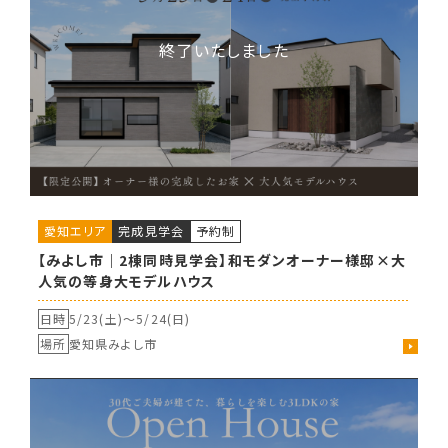
愛知エリア
完成見学会
予約制
【みよし市｜2棟同時見学会】和モダンオーナー様邸×大
人気の等身大モデルハウス
日時
5/23(土)〜
5/24(日)
場所
愛知県みよし市