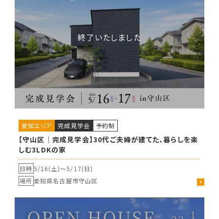
愛知エリア
完成見学会
予約制
【守山区｜完成見学会】30代ご夫婦が建てた、暮らしを楽
しむ3LDKの家
日時
5/16(土)〜
5/17(日)
場所
愛知県名古屋市守山区