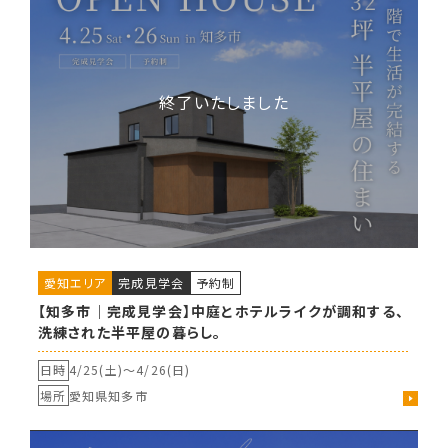
愛知エリア
完成見学会
予約制
【知多市｜完成見学会】中庭とホテルライクが調和する、
洗練された半平屋の暮らし。
日時
4/25(土)〜
4/26(日)
場所
愛知県知多市