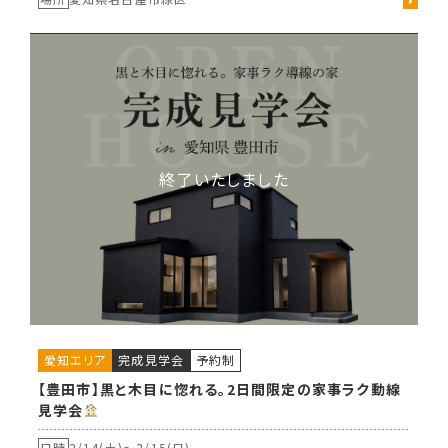
愛知エリア
完成見学会
予約制
【豊田市】黒と木目に惚れる。2日間限定の家事ラク動線
見学会
日時
2/14(土)〜
2/15(日)