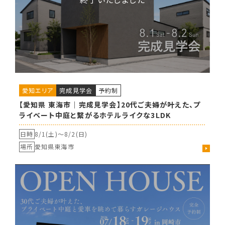
愛知エリア
完成見学会
予約制
【愛知県 東海市｜完成見学会】20代ご夫婦が叶えた、プ
ライベート中庭と繋がるホテルライクな3LDK
日時
8/1(土)〜
8/2(日)
場所
愛知県東海市