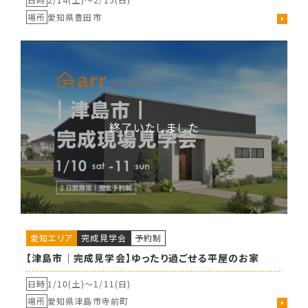
場所
愛知県豊田市
愛知エリア
完成見学会
予約制
【津島市｜完成見学会】ゆったり過ごせる平屋のお家
日時
1/10(土)〜
1/11(日)
場所
愛知県津島市寺前町