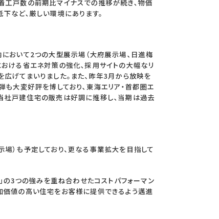
着工戸数の前期比マイナスでの推移が続き、物価
低下など、厳しい環境にあります。
内において2つの大型展示場（大府展示場、日進梅
における省エネ対策の強化、採用サイトの大幅なリ
を広げてまいりました。また、昨年3月から放映を
弾も大変好評を博しており、東海エリア・首都圏エ
当社戸建住宅の販売は好調に推移し、当期は過去
示場）も予定しており、更なる事業拡大を目指して
格」の3つの強みを重ね合わせたコストパフォーマン
加価値の高い住宅をお客様に提供できるよう邁進