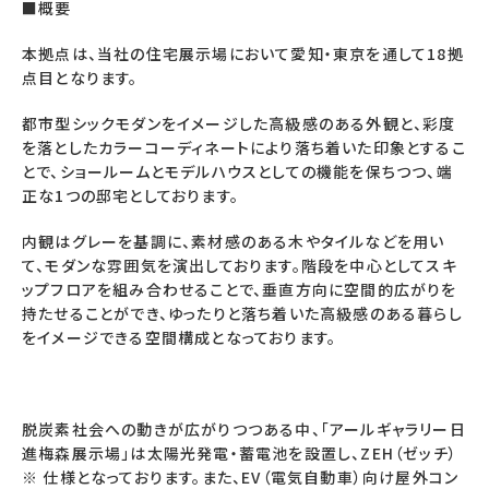
■概要
本拠点は、当社の住宅展示場において愛知・東京を通して18拠
点目となります。
都市型シックモダンをイメージした高級感のある外観と、彩度
を落としたカラーコーディネートにより落ち着いた印象とするこ
とで、ショールームとモデルハウスとしての機能を保ちつつ、端
正な1つの邸宅としております。
内観はグレーを基調に、素材感のある木やタイルなどを用い
て、モダンな雰囲気を演出しております。階段を中心としてスキ
ップフロアを組み合わせることで、垂直方向に空間的広がりを
持たせることができ、ゆったりと落ち着いた高級感のある暮らし
をイメージできる空間構成となっております。
脱炭素社会への動きが広がりつつある中、「アールギャラリー日
進梅森展示場」は太陽光発電・蓄電池を設置し、ZEH（ゼッチ）
※ 仕様となっております。また、EV（電気自動車）向け屋外コン