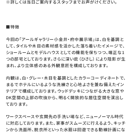
※詳しくは当日ご案内するスタッフまでお声がけください。
■特徴
今回の「アールギャラリー小金井・府中展示場」は、白を基調と
して、タイルや木目の素材感を活かした落ち着いたイメージで、
ショールームとモデルハウスとしての機能を保ちつつ、端正な1
つの邸宅としております。さらに深い庇（ひさし）により陰影が生
まれ、より立体感のある外観意匠を構成しております。
内観は、白・グレー・木目を基調としたカラーコーディネートで、
まるでホテルにいるような洗練さと心地よさを兼ね備えたイン
テリアで構成しております。ウッドデッキにつながる大きな窓や
DK空間の上部の吹抜から、明るく開放的な居住空間を演出し
ております。
ワークスペースや玄関先の手洗い場など、ニューノーマル時代
に対応しております。また、家事がスムーズに行えるよう、キッチ
ンから洗面所、脱衣所といった水廻は回遊できる動線計画にな