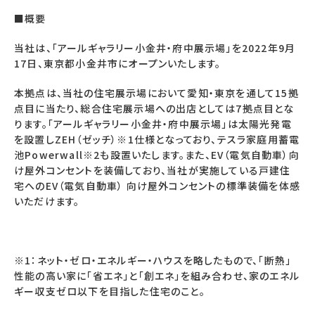
■概要
当社は、「アールギャラリー小金井・府中展示場」を2022年9月
17日、東京都小金井市にオープンいたします。
本拠点は、当社の住宅展示場において愛知・東京を通して15拠
点目に当たり、総合住宅展示場への出店としては7拠点目とな
ります。「アールギャラリー小金井・府中展示場」は太陽光発電
を設置しZEH（ゼッチ）※1仕様となっており、テスラ家庭用蓄電
池Powerwall※2も設置いたします。また、EV（電気自動車）向
け屋外コンセントを装備しており、当社が実施している戸建住
宅へのEV（電気自動車） 向け屋外コンセントの標準装備を体感
いただけます。
※1：ネット・ゼロ・エネルギー・ハウスを略したもので、「断熱」
性能の高い家に「省エネ」と「創エネ」を組み合わせ、家のエネル
ギー収支ゼロ以下を目指した住宅のこと。